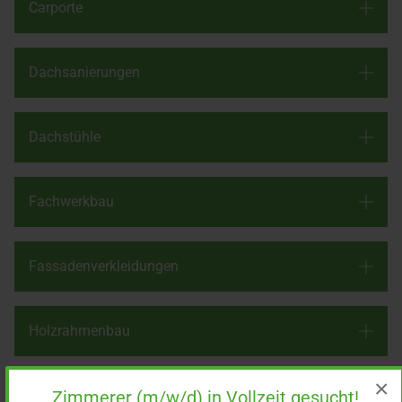
Carporte
Dachsanierungen
Dachstühle
Fachwerkbau
Fassadenverkleidungen
Holzrahmenbau
START
×
Terrassendächer
Zimmerer (m/w/d) in Vollzeit gesucht!